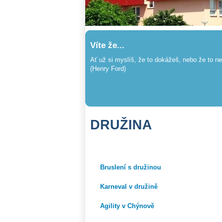
Víte že...
Ať už si myslíš, že to dokážeš, nebo že to 
(Henry Ford)
DRUŽINA
Bruslení s družinou
Karneval v družině
Agility v Chýnově