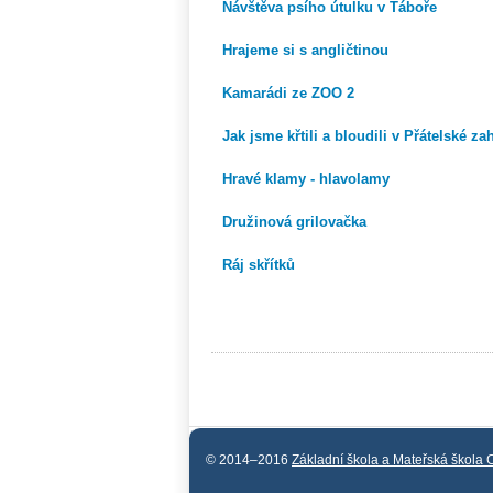
Návštěva psího útulku v Táboře
Hrajeme si s angličtinou
Kamarádi ze ZOO 2
Jak jsme křtili a bloudili v Přátelské za
Hravé klamy - hlavolamy
Družinová grilovačka
Ráj skřítků
© 2014–2016
Základní škola a Mateřská škola 