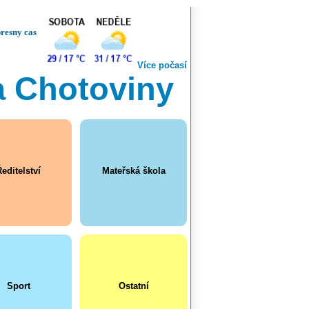
resny cas
Více počasí
a Chotoviny
editelství
Mateřská škola
Sport
Ostatní