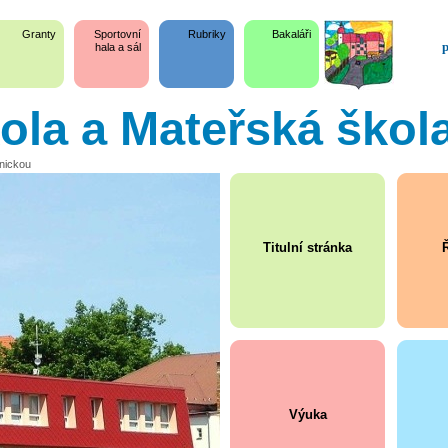
Granty
Sportovní
Rubriky
Bakaláři
p
hala a sál
kola a Mateřská škol
snickou
Titulní stránka
Ř
Výuka