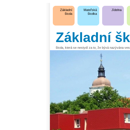
Základní
Mateřská
Jídelna
škola
školka
Základní š
škola, která se nestydí za to, že bývá nazývána ve