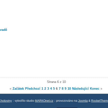
hradě
Strana 6 z 10
«
Začátek
Předchozí
1
2
3
4
5
6
7
8
9
10
Následující
Konec
»
Chotoviny
:: vytvořilo studio
MARKOnet.cz
:: provozováno na
Joomla
&
RocketThem