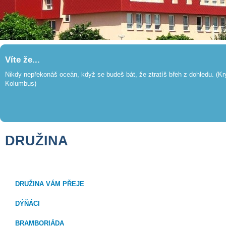
Víte že...
Nikdy nepřekonáš oceán, když se budeš bát, že ztratíš břeh z dohledu. (Kr
Kolumbus)
DRUŽINA
DRUŽINA VÁM PŘEJE
DÝŇÁCI
BRAMBORIÁDA