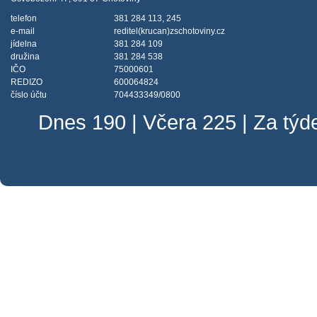
telefon
381 284 113, 245
e-mail
reditel(krucan)zschotoviny.cz
jídelna
381 284 109
družina
381 284 538
IČO
75000601
REDIZO
600064824
číslo účtu
704433349/0800
Dnes 190 | Včera 225 | Za tý