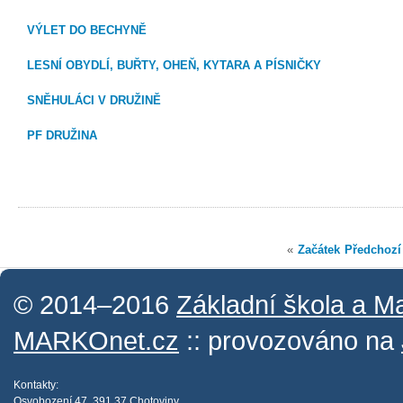
VÝLET DO BECHYNĚ
LESNÍ OBYDLÍ, BUŘTY, OHEŇ, KYTARA A PÍSNIČKY
SNĚHULÁCI V DRUŽINĚ
PF DRUŽINA
«
Začátek
Předchozí
© 2014–2016
Základní škola a M
MARKOnet.cz
:: provozováno na
Kontakty:
Osvobození 47, 391 37 Chotoviny