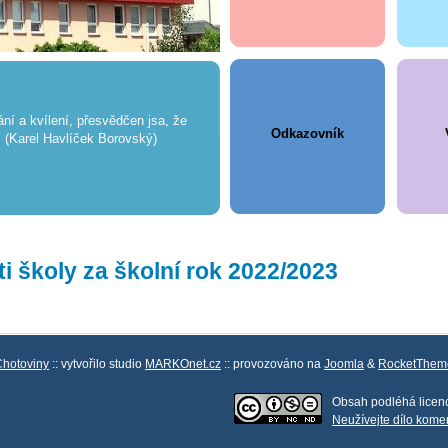
ní a kvílení, přesvědčen jsa, že
Odkazovník
 (Karel Havlíček Borovský)
i školy za školní rok 2022/2023
Chotoviny
:: vytvořilo studio
MARKOnet.cz
:: provozováno na
Joomla
&
RocketThem
Obsah podléhá licen
Neužívejte dílo kome