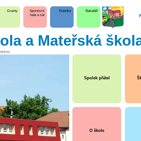
Granty
Sportovní
Rubriky
Bakaláři
p
hala a sál
kola a Mateřská škol
snickou
Spolek přátel
Šk
O škole