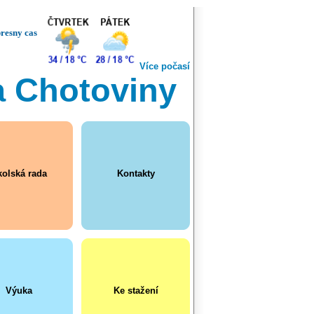
resny cas
Více počasí
a Chotoviny
olská rada
Kontakty
Výuka
Ke stažení