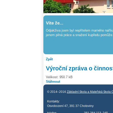
Víte že...
Odjakživa jsem byl nepřítelem marného naříká
jenom pilná práce a snažení kupředu pomůže.
Zpět
Výroční zpráva o činnost
Velikost: 950.7 kB
Stáhnout
© 2014–2016
Základní škola a Mateřská škola 
Kontakty:
Osvobození 47, 391 37 Chotoviny
telefon
381 284 113, 245