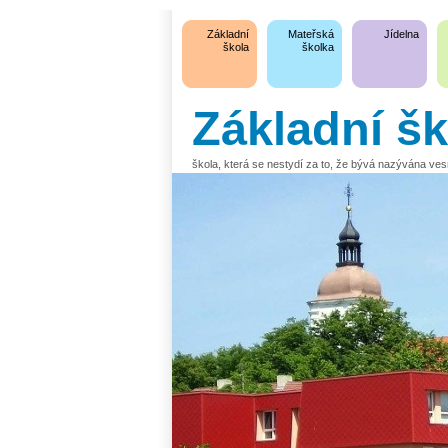
Základní
Mateřská
Jídelna
škola
školka
Základní š
škola, která se nestydí za to, že bývá nazývána ve