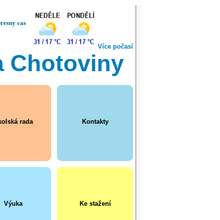
resny cas
Více počasí
a Chotoviny
olská rada
Kontakty
Výuka
Ke stažení