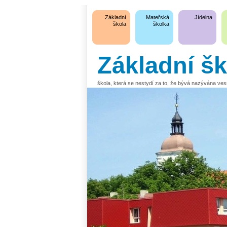
Základní
Mateřská
Jídelna
škola
školka
Základní š
škola, která se nestydí za to, že bývá nazývána ve