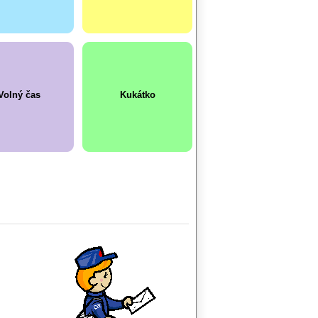
Volný čas
Kukátko