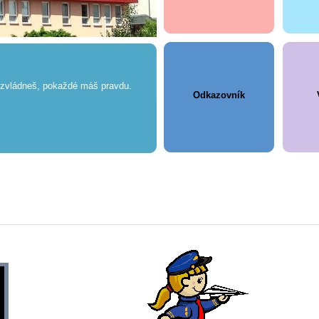
nezvládneš, pokaždé máš pravdu.
Odkazovník