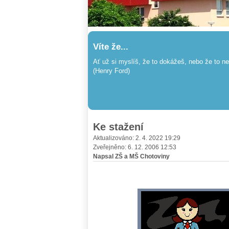
Víte že...
Ať už si myslíš, že to dokážeš, nebo že to 
(Henry Ford)
Ke stažení
Aktualizováno: 2. 4. 2022 19:29
Zveřejněno: 6. 12. 2006 12:53
Napsal ZŠ a MŠ Chotoviny