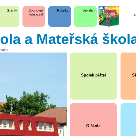
Granty
Sportovní
Rubriky
Bakaláři
p
hala a sál
kola a Mateřská škol
snickou
Spolek přátel
Šk
O škole