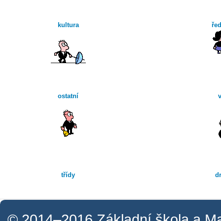
kultura
řed
ostatní
třídy
d
© 2014–2016
Základní škola a M