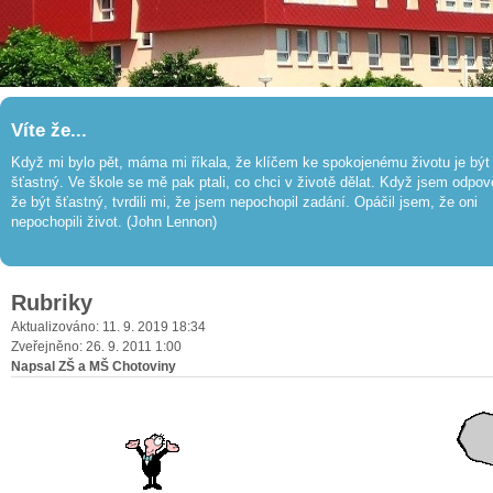
Víte že...
Když mi bylo pět, máma mi říkala, že klíčem ke spokojenému životu je být
šťastný. Ve škole se mě pak ptali, co chci v životě dělat. Když jsem odpov
že být šťastný, tvrdili mi, že jsem nepochopil zadání. Opáčil jsem, že oni
nepochopili život. (John Lennon)
Rubriky
Aktualizováno: 11. 9. 2019 18:34
Zveřejněno: 26. 9. 2011 1:00
Napsal ZŠ a MŠ Chotoviny