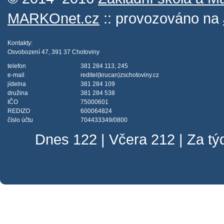
MARKOnet.cz
:: provozováno na
Kontakty:
Osvobození 47, 391 37 Chotoviny
telefon
381 284 113, 245
e-mail
reditel(krucan)zschotoviny.cz
jídelna
381 284 109
družina
381 284 538
IČO
75000601
REDIZO
600064824
číslo účtu
704433349/0800
Dnes 122 | Včera 212 | Za t