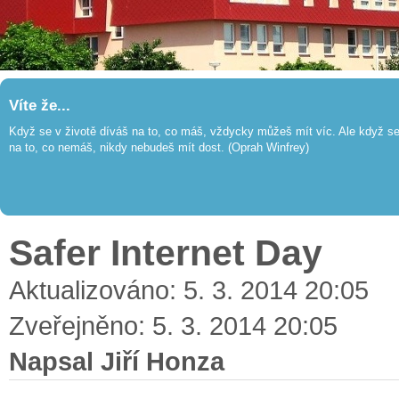
Víte že...
Když se v životě díváš na to, co máš, vždycky můžeš mít víc. Ale když s
na to, co nemáš, nikdy nebudeš mít dost. (Oprah Winfrey)
Safer Internet Day
Aktualizováno: 5. 3. 2014 20:05
Zveřejněno: 5. 3. 2014 20:05
Napsal Jiří Honza