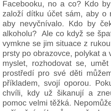
Facebooku, no a co? Kdo by č
založí dítku účet sám, aby o 
aby nevyčnívalo. Kdo by če
alkoholu? Ale co když se špat
vymkne se jim situace z rukou
prsty po obrazovce, polykat a
myslet, rozhodovat se, umě
prostředí pro své děti můžem
příkladem, svojí oporou. Po
chvíli, kdy už šikanují a zn
pomoc velmi těžká. Nepomůže 