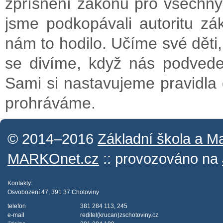
zpřísnění zákonů pro všechny,
jsme podkopávali autoritu zák
nám to hodilo. Učíme své děti,
se divíme, když nás podvede
Sami si nastavujeme pravidla
prohráváme.
© 2014–2016
Základní škola a M
MARKOnet.cz
:: provozováno na
Kontakty:
Osvobození 47, 391 37 Chotoviny
telefon
381 284 113, 245
e-mail
reditel(krucan)zschotoviny.cz