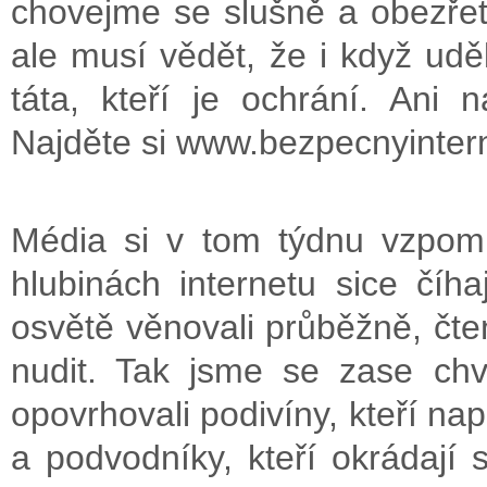
chovejme se slušně a obezřet
ale musí vědět, že i když udě
táta, kteří je ochrání. Ani 
Najděte si www.bezpecnyintern
Média si v tom týdnu vzpom
hlubinách internetu sice číh
osvětě věnovali průběžně, čte
nudit. Tak jsme se zase chvil
opovrhovali podivíny, kteří nap
a podvodníky, kteří okrádají s