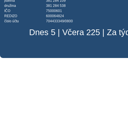
jídelna
381 284 109
družina
381 284 538
IČO
75000601
REDIZO
600064824
číslo účtu
704433349/0800
Dnes 5 | Včera 225 | Za t