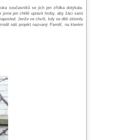
uka současníků se jich jen zřídka dotýkala.
e jsme jen chtěli upravit hroby, aby žáci sami
aposled. Jenže ve chvíli, kdy se děti sklonily
zrodil náš projekt nazvaný Paměť, na kterém