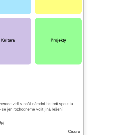
Kultura
Projekty
race vidí v naší národní historii spoustu
se jen rozhodneme volit jiná řešení
ly!
Cicero