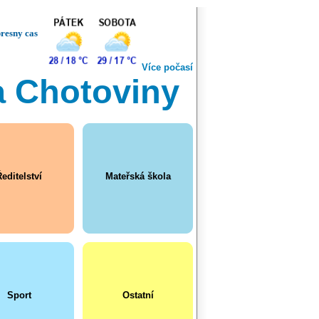
resny cas
Více počasí
a Chotoviny
editelství
Mateřská škola
Sport
Ostatní