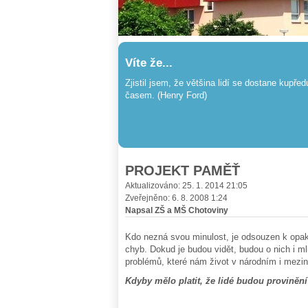
Víte že...
Zjistil jsem, že většina lidí se dostane kupře
časem. (Henry Ford)
PROJEKT PAMĚŤ
Aktualizováno: 25. 1. 2014 21:05
Zveřejněno: 6. 8. 2008 1:24
Napsal ZŠ a MŠ Chotoviny
Kdo nezná svou minulost, je odsouzen k opako
chyb. Dokud je budou vidět, budou o nich i m
problémů, které nám život v národním i mezin
Kdyby mělo platit, že lidé budou proviněn