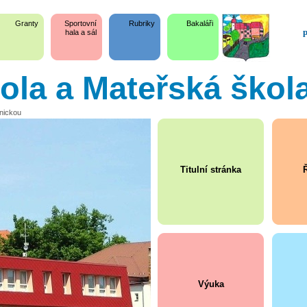
Granty
Sportovní
Rubriky
Bakaláři
p
hala a sál
kola a Mateřská škol
snickou
Titulní stránka
Ř
Výuka