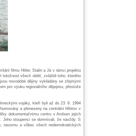
ání filmu Hitler, Stalin a Já v rámci projektu
 totožnost všech obětí, zvláště toho, kterého
, jsou novodobé dějiny vykládány se zřejmými
em pro výuku regionálního dějepisu, přestože
meckými vojáky, kteří byli až do 23. 9. 1994
xhumovány a přeneseny na centrální hřbitov v
íky dokumentačnímu centru v Arolsen jejich
l. Jeho stoupenci se domnívali, že navždy. S
e, rasismu a vůbec všech nedemokratických