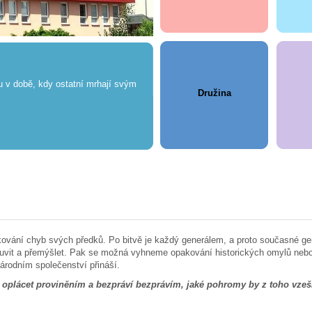
du v době, kdy ostatní mrhají svým
Družina
vání chyb svých předků. Po bitvě je každý generálem, a proto současné gene
luvit a přemýšlet. Pak se možná vyhneme opakování historických omylů nebo 
árodním společenství přináší.
í oplácet proviněním a bezpráví bezprávím, jaké pohromy by z toho vzeš