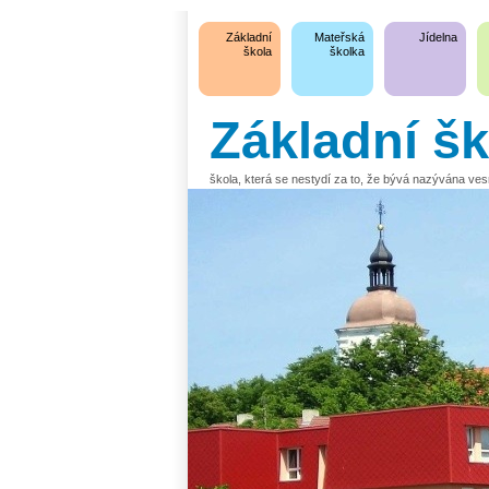
Základní
Mateřská
Jídelna
škola
školka
Základní š
škola, která se nestydí za to, že bývá nazývána ve