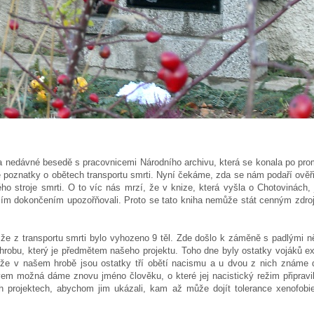
a nedávné besedě s pracovnicemi Národního archivu, která se konala po promít
poznatky o obětech transportu smrti. Nyní čekáme, zda se nám podaří ověřit
ho stroje smrti. O to víc nás mrzí, že v knize, která vyšla o Chotovinách
jím dokončením upozořňovali. Proto se tato kniha nemůže stát cenným zdroj
že z transportu smrti bylo vyhozeno 9 těl. Zde došlo k záměně s padlými ně
hrobu, který je předmětem našeho projektu. Toho dne byly ostatky vojáků e
e v našem hrobě jsou ostatky tří obětí nacismu a u dvou z nich známe d
vem možná dáme znovu jméno člověku, o které jej nacistický režim připravi
 projektech, abychom jim ukázali, kam až může dojít tolerance xenofobi