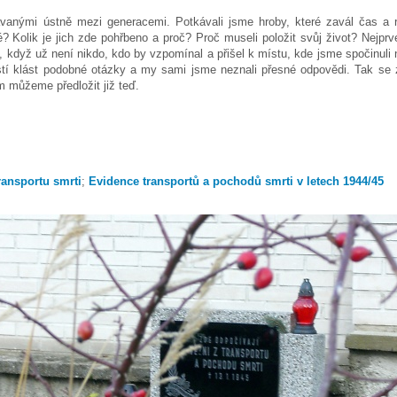
vanými ústně mezi generacemi. Potkávali jsme hroby, které zavál čas a r
? Kolik je jich zde pohřbeno a proč? Proč museli položit svůj život? Nejprv
y, když už není nikdo, kdo by vzpomínal a přišel k místu, kde jsme spočinuli n
tí klást podobné otázky a my sami jsme neznali přesné odpovědi. Tak se 
m můžeme předložit již teď.
ransportu smrti
;
Evidence transportů a pochodů smrti v letech 1944/45