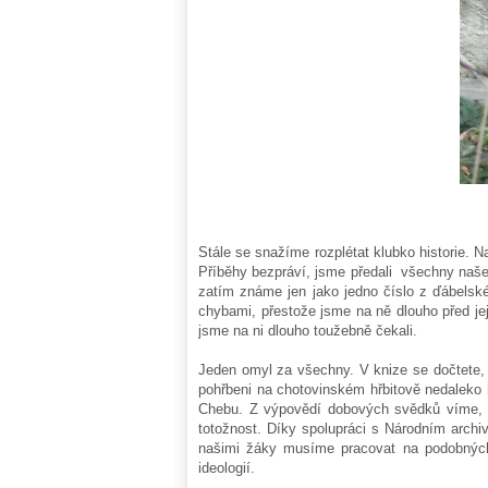
Stále se snažíme rozplétat klubko historie. N
Příběhy bezpráví, jsme předali všechny naše 
zatím známe jen jako jedno číslo z ďábelské
chybami, přestože jsme na ně dlouho před je
jsme na ni dlouho toužebně čekali.
Jeden omyl za všechny. V knize se dočtete, 
pohřbeni na chotovinském hřbitově nedaleko 
Chebu. Z výpovědí dobových svědků víme, ž
totožnost. Díky spolupráci s Národním archi
našimi žáky musíme pracovat na podobných
ideologií.