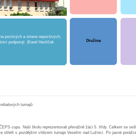
ana poctivých a strana nepoctivých;
Družina
ství podporují. (Karel Havlíček
lorbalových turnajů
a ČEPS cupu. Naši školu reprezentovali převážně žáci 5. třídy. Celkem se seš
e střetli s pozdějším vítězem turnaje Veselím nad Lužnicí. Po jasné porážce 