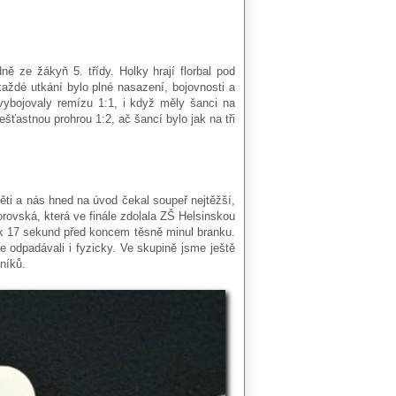
ně ze žákyň 5. třídy. Holky hrají florbal pod
aždé utkání bylo plné nasazení, bojovnosti a
bojovaly remízu 1:1, i když měly šanci na
šťastnou prohrou 1:2, ač šancí bylo jak na tři
ěti a nás hned na úvod čekal soupeř nejtěžší,
orovská, která ve finále zdolala ZŠ Helsinskou
ík 17 sekund před koncem těsně minul branku.
e odpadávali i fyzicky. Ve skupině jsme ještě
níků.