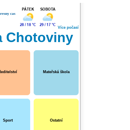
resny cas
Více počasí
a Chotoviny
editelství
Mateřská škola
Sport
Ostatní