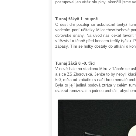
postupoval jen vítěz skupiny, skončili jsme 
Turnaj žákyň 1. stupně
O šest dní později se uskutečnil tentýž turn
vedením paní učitelky Miloschewitschové pou
obrovské snahy. Na úvod nás čekal favori
vítězství a těsně před koncem trefily tyčku. 
zápasy. Tím se holky dostaly do utkání o ko
Turnaj žáků 8.–9. tříd
V nové hale na stadionu Míru v Táboře se usk
a sice ZŠ Zborovská. Jenže to by nebyli kluci
5:0, měla od začátku s naší hrou nemalé pro
Byla to její jediná bodová ztráta v celém tu
dvakrát remizovali a jednou prohráli, abychom