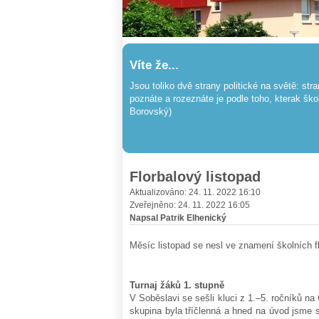
Víte že...
Jsou toliko dvě strany politické na světě: str
poznáte a rozeznáte je podle toho, kterak škol
Borovský)
Florbalový listopad
Aktualizováno: 24. 11. 2022 16:10
Zveřejněno: 24. 11. 2022 16:05
Napsal Patrik Elhenický
Měsíc listopad se nesl ve znamení školních f
Turnaj žáků 1. stupně
V Soběslavi se sešli kluci z 1.–5. ročníků n
skupina byla tříčlenná a hned na úvod jsme s