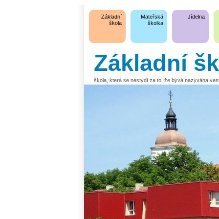
Základní
Mateřská
Jídelna
škola
školka
Základní š
škola, která se nestydí za to, že bývá nazývána ve