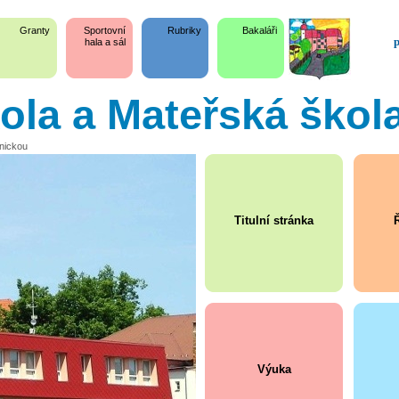
Granty
Sportovní
Rubriky
Bakaláři
p
hala a sál
kola a Mateřská škol
snickou
Titulní stránka
Ř
Výuka