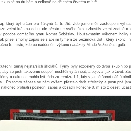
ve skupině na druhém a celkově na děleném čtvrtém místě.
aj, který byl určen pro žákyně 1.–5. tříd. Zde jsme měli zastoupení výhrad
ze velmi krátkou dobu, ale přesto se svého úkolu zhostily velmi zdatně a k
t v podobě domácího týmu Komet Soběslav. Houževnatým výkonem holky vy
Pak přišel smolný zápas se slabším týmem ze Sezimova Ústí, který skončil ne
nečné 5. místo, kde po nadšeném výkonu nasázely Mladé Vožici šest gólů.
utečnil turnaj nejstarších školáků. Týmy byly rozděleny do dvou skupin po p
, aby se proti takovému soupeři nechtěli vytáhnout, a bojovali jak o život. Zb
blémy a nakonec mohla být ráda za remízu 1:1, kdy v jasné šanci náš útočn
rnaji. Po tomto zápase se nám ovšem přestalo dařit střelecky a postupně jsm
 nakonec prohráli i poslední zápas a obsadili konečné 8. místo z deseti účast