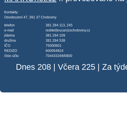
Kontakty:
Osvobození 47, 391 37 Chotoviny
telefon
381 284 113, 245
e-mail
reditel(krucan)zschotoviny.cz
jídelna
381 284 109
družina
381 284 538
IČO
75000601
REDIZO
600064824
číslo účtu
704433349/0800
Dnes 208 | Včera 225 | Za tý