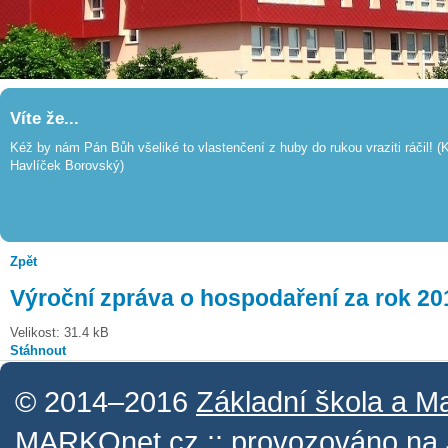
Víte že...
Kéž by nám Pán Bůh všeliké to vlastenčení z huby do rukou vraziti ráčil! (K
Havlíček Borovský)
Zpět
Výroční zpráva o hospodaření za rok 20
Velikost: 31.4 kB
Stáhnout
© 2014–2016
Základní škola a M
MARKOnet.cz
:: provozováno na