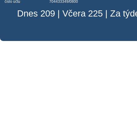
číslo účtu
704433349/0800
Dnes 209 | Včera 225 | Za tý