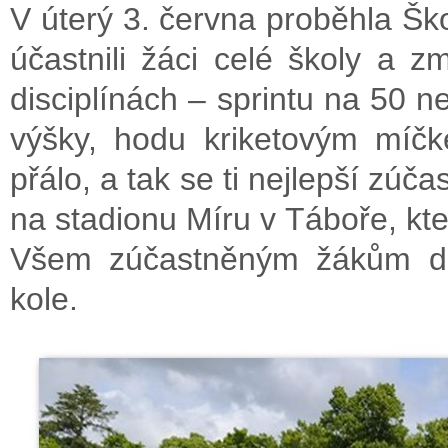
V úterý 3. června proběhla Šk
účastnili žáci celé školy a zm
disciplínách – sprintu na 50 n
výšky, hodu kriketovým míčk
přálo, a tak se ti nejlepší zúč
na stadionu Míru v Táboře, kt
Všem zúčastněným žákům dě
kole.