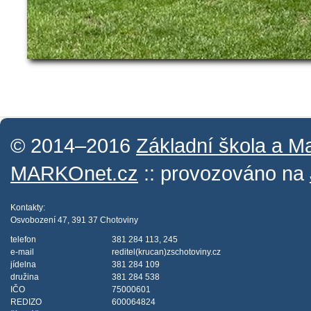
© 2014–2016
Základní škola a M
MARKOnet.cz
:: provozováno na
Kontakty:
Osvobození 47, 391 37 Chotoviny
telefon
381 284 113, 245
e-mail
reditel(krucan)zschotoviny.cz
jídelna
381 284 109
družina
381 284 538
IČO
75000601
REDIZO
600064824