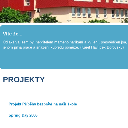
Víte že...
Odjakživa jsem byl nepřítelem marného naříkání a kvílení, přesvědčen jsa,
jenom pilná práce a snažení kupředu pomůže. (Karel Havlíček Borovský)
PROJEKTY
Projekt Příběhy bezpráví na naší škole
Spring Day 2006