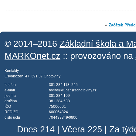
«
Začátek
Předc
© 2014–2016
Základní škola a M
MARKOnet.cz
:: provozováno na
Kontakty:
Osvobození 47, 391 37 Chotoviny
telefon
381 284 113, 245
e-mail
reditel(krucan)zschotoviny.cz
jídelna
381 284 109
družina
381 284 538
IČO
75000601
REDIZO
600064824
číslo účtu
704433349/0800
Dnes 214 | Včera 225 | Za tý