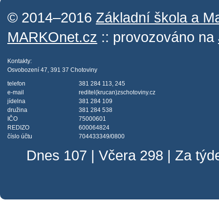
© 2014–2016
Základní škola a M
MARKOnet.cz
:: provozováno na
Kontakty:
Osvobození 47, 391 37 Chotoviny
telefon
381 284 113, 245
e-mail
reditel(krucan)zschotoviny.cz
jídelna
381 284 109
družina
381 284 538
IČO
75000601
REDIZO
600064824
číslo účtu
704433349/0800
Dnes 107 | Včera 298 | Za tý