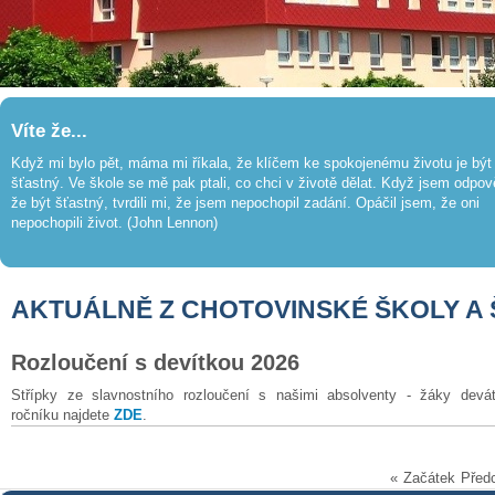
Víte že...
Když mi bylo pět, máma mi říkala, že klíčem ke spokojenému životu je být
šťastný. Ve škole se mě pak ptali, co chci v životě dělat. Když jsem odpov
že být šťastný, tvrdili mi, že jsem nepochopil zadání. Opáčil jsem, že oni
nepochopili život. (John Lennon)
AKTUÁLNĚ Z CHOTOVINSKÉ ŠKOLY A
Rozloučení s devítkou 2026
Střípky ze slavnostního rozloučení s našimi absolventy - žáky devá
ročníku najdete
ZDE
.
«
Začátek
Před