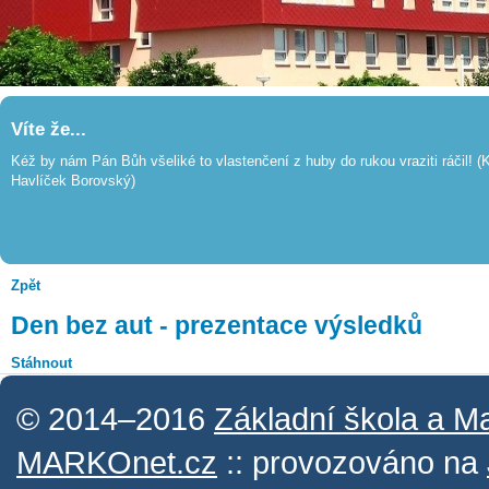
Víte že...
Kéž by nám Pán Bůh všeliké to vlastenčení z huby do rukou vraziti ráčil! (K
Havlíček Borovský)
Zpět
Den bez aut - prezentace výsledků
Stáhnout
© 2014–2016
Základní škola a M
MARKOnet.cz
:: provozováno na