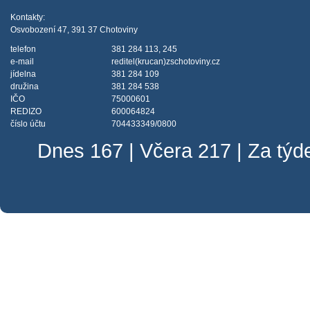
Kontakty:
Osvobození 47, 391 37 Chotoviny
telefon
381 284 113, 245
e-mail
reditel(krucan)zschotoviny.cz
jídelna
381 284 109
družina
381 284 538
IČO
75000601
REDIZO
600064824
číslo účtu
704433349/0800
Dnes 167 | Včera 217 | Za tý