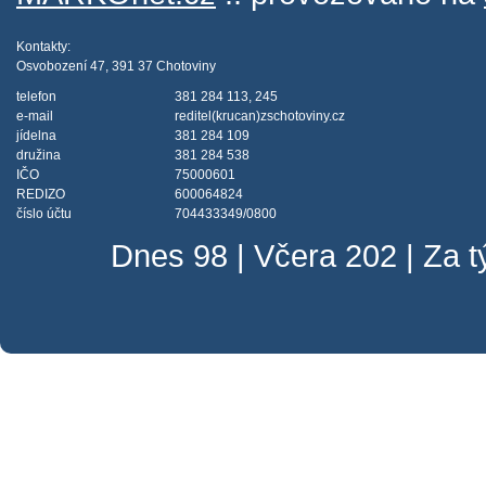
Kontakty:
Osvobození 47, 391 37 Chotoviny
telefon
381 284 113, 245
e-mail
reditel(krucan)zschotoviny.cz
jídelna
381 284 109
družina
381 284 538
IČO
75000601
REDIZO
600064824
číslo účtu
704433349/0800
Dnes 98 | Včera 202 | Za 