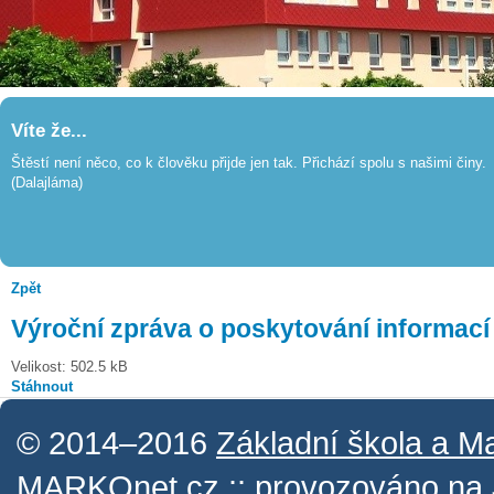
Víte že...
Štěstí není něco, co k člověku přijde jen tak. Přichází spolu s našimi činy.
(Dalajláma)
Zpět
Výroční zpráva o poskytování informací
Velikost: 502.5 kB
Stáhnout
© 2014–2016
Základní škola a M
MARKOnet.cz
:: provozováno na