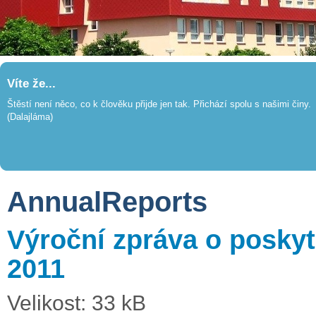
Víte že...
Štěstí není něco, co k člověku přijde jen tak. Přichází spolu s našimi činy.
(Dalajláma)
AnnualReports
Výroční zpráva o poskyt
2011
Velikost: 33 kB